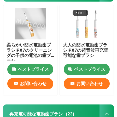
わたしたち に つい て
工場 ツアー
柔らかい防水電動歯ブ
大人の防水電動歯ブラ
品質管理
ラシIPX7のクリーニン
シIPX7の超音波再充電
グの子供の電池の歯ブ
可能な歯ブラシ
ラシ
連絡 ください
ベストプライス
ベストプライス
引金 を 求め て ください
お問い合わせ
お問い合わせ
口頭心配の電動歯ブラシ
再充電可能な電動歯ブラシ
(23)
防水電動歯ブラシ