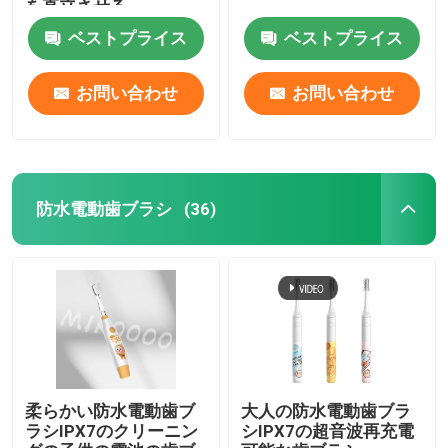
を直立させる
ベストプライス
ベストプライス
わたしたち に つい て
お問い合わせ
お問い合わせ
工場 ツアー
品質管理
防水電動歯ブラシ
(36)
連絡 ください
引金 を 求め て ください
口頭心配の電動歯ブラシ
柔らかい防水電動歯ブ
大人の防水電動歯ブラ
ラシIPX7のクリーニン
シIPX7の超音波再充電
防水電動歯ブラシ