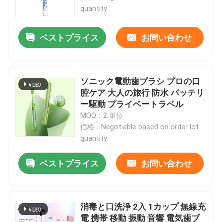
quantity
ベストプライス
お問い合わせ
ソニック電動歯ブラシ プロの口
腔ケア 大人の旅行 防水 バッテリ
ー駆動 プライベートラベル
MOQ：2 単位
価格：Negotiable based on order lot
quantity
家へ
ベストプライス
お問い合わせ
製品
消毒と口洗浄 2入 1カップ 無線充
電 携帯 移動 振動 音響 電気歯ブ
動画