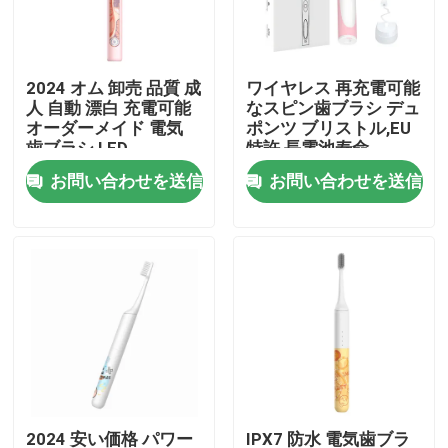
わたしたち に つい て
2024 オム 卸売 品質 成
ワイヤレス 再充電可能
人 自動 漂白 充電可能
なスピン歯ブラシ デュ
工場 ツアー
オーダーメイド 電気
ポンツ ブリストル,EU
歯ブラシ LED
特許,長電池寿命
お問い合わせを送信
お問い合わせを送信
品質管理
連絡 ください
引金 を 求め て ください
口頭心配の電動歯ブラシ
防水電動歯ブラシ
2024 安い価格 パワー
IPX7 防水 電気歯ブラ