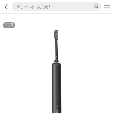
2
/
5