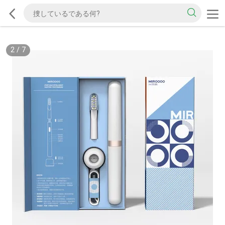
2
/
7