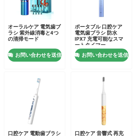
わたしたち に つい て
オーラルケア 電気歯ブ
ポータブル 口腔ケア
ラシ 紫外線消毒と4つ
電気歯ブラシ 防水
工場 ツアー
の清掃モード
IPX7 充電可能なスマ
ートタイマー
お問い合わせを送信
お問い合わせを送信
品質管理
連絡 ください
引金 を 求め て ください
口頭心配の電動歯ブラシ
防水電動歯ブラシ
口腔ケア 電動歯ブラシ
口腔ケア 音響式 再充