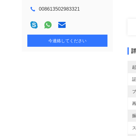
008613502983321
今連絡してください
ブ
再
振
ス