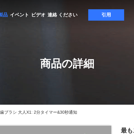
製品
イベント
ビデオ
連絡 ください
引用
商品の詳細
ブラシ 大人X1: 2分タイマー&30秒通知
最も