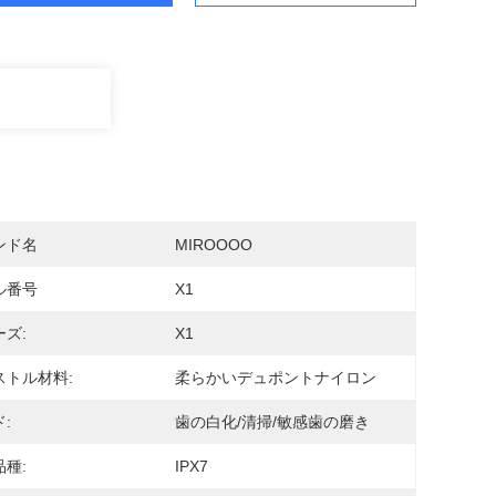
ンド名
MIROOOO
ル番号
X1
ズ:
X1
ストル材料:
柔らかいデュポントナイロン
:
歯の白化/清掃/敏感歯の磨き
種:
IPX7