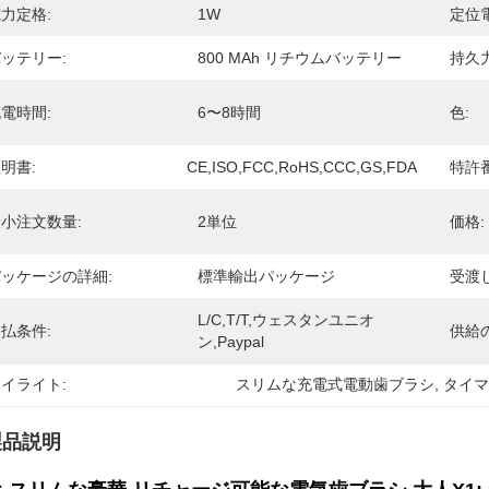
力定格:
1W
定位電
ッテリー:
800 MAh リチウムバッテリー
持久
電時間:
6〜8時間
色:
明書:
CE,ISO,FCC,RoHS,CCC,GS,FDA
特許番
小注文数量:
2単位
価格:
ッケージの詳細:
標準輸出パッケージ
受渡
L/C,T/T,ウェスタンユニオ
払条件:
供給
ン,Paypal
イライト:
スリムな充電式電動歯ブラシ
, 
タイ
製品説明