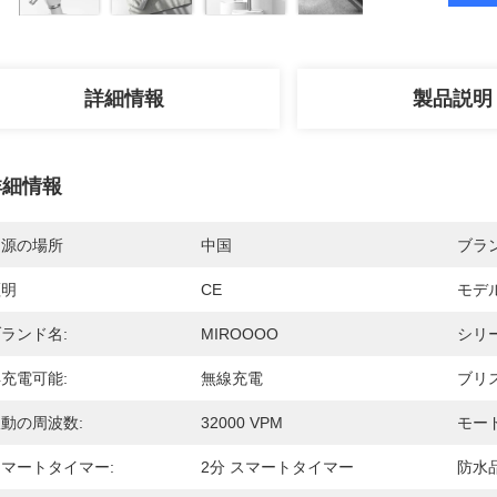
詳細情報
製品説明
詳細情報
起源の場所
中国
ブラ
証明
CE
モデ
ランド名:
MIROOOO
シリー
充電可能:
無線充電
ブリ
動の周波数:
32000 VPM
モード
マートタイマー:
2分 スマートタイマー
防水品