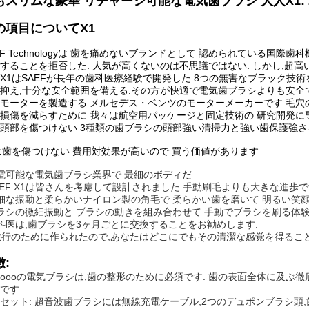
もスリムな豪華 リチャージ可能な電気歯ブラシ 大人X1: 
の項目についてX1
EF Technologyは 歯を痛めないブランドとして 認められてい
することを拒否した. 人気が高くないのは不思議ではない. しかし,超高
X1はSAEFが長年の歯科医療経験で開発した 8つの無害なブラック技
抑え,十分な安全範囲を備える.その方が快適で電気歯ブラシよりも安全
モーターを製造する メルセデス・ベンツのモーターメーカーです 毛穴の
損傷を減らすために 我々は航空用パッケージと固定技術の 研究開発に
頭部を傷つけない 3種類の歯ブラシの頭部強い清掃力と強い歯保護強さ
は歯を傷つけない 費用対効果が高いので 買う価値があります
電可能な電気歯ブラシ業界で 最細のボディだ
AEF X1は皆さんを考慮して設計されました 手動刷毛よりも大きな進歩
細な振動と柔らかいナイロン製の角毛で 柔らかい歯を磨いて 明るい笑
ラシの微細振動と ブラシの動きを組み合わせて 手動でブラシを刷る体
科医は,歯ブラシを3ヶ月ごとに交換することをお勧めします.
 旅行のために作られたので,あなたはどこにでもその清潔な感覚を得るこ
:
rooooの電気ブラシは,歯の整形のために必須です. 歯の表面全体に
です.
セット: 超音波歯ブラシには無線充電ケーブル,2つのデュポンブラシ頭