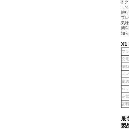
3 
して
旅行
プレ
気味
簡単
知ら
X1
ブラ
充電
振動
スマ
電源
バッ
充電
証明
最
製