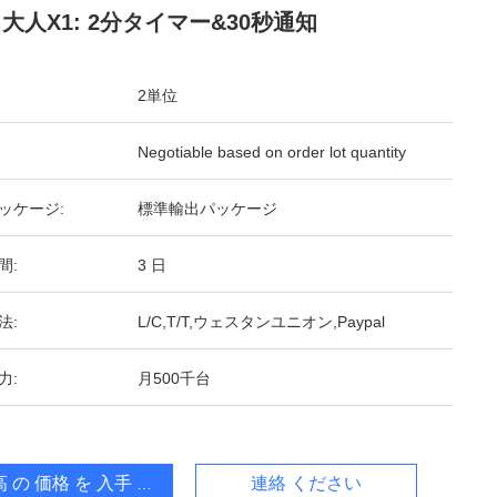
 大人X1: 2分タイマー&30秒通知
2単位
Negotiable based on order lot quantity
ッケージ:
標準輸出パッケージ
間:
3 日
法:
L/C,T/T,ウェスタンユニオン,Paypal
力:
月500千台
 の 価格 を 入手 する
連絡 ください