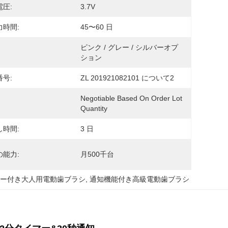
圧:
3.7V
力時間:
45〜60 日
ピンク / グレー / シルバーオプ
ション
号:
ZL 201921082101 について2
Negotiable Based On Order Lot 
Quantity
し時間:
3 日
の能力:
月500千台
マー付き大人用電動歯ブラシ
, 
通知機能付き高級電動歯ブラシ