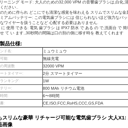
クリーニング モード: 大人のための32,000 VPM の音響歯ブラシは
ください..
のために作られ どこにでも清潔な感覚を味わえる スリムでスリムな金
ミアムバッテリー: この電気歯ブラシには 信じられないほど強力なバッ
なワイヤーを扱うことなど 心配する必要はありません.
 に 使用 できる: 電気 歯ブラシ は IPX7 防水 で ある の で,洗面台 で 
せ て い ます.,30秒間の間隔は口の別の側に移す時を 教えてくれます
 製品仕様:
ンド名:
ミュウミュウ
可能:
無線充電
の周波数
32000 VPM
ートタイマー:
2分 スマートタイマー
ランキング:
1W
テリー:
800 MAh リチウム電池
時間:
6〜8時間
書:
CE,ISO,FCC,RoHS,CCC,GS,FDA
もスリムな豪華 リチャージ可能な電気歯ブラシ 大人X1: 
品画像