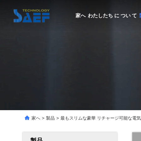
家へ
わたしたち に つい て
家へ
>
製品
>
最もスリムな豪華 リチャージ可能な電気歯
製品