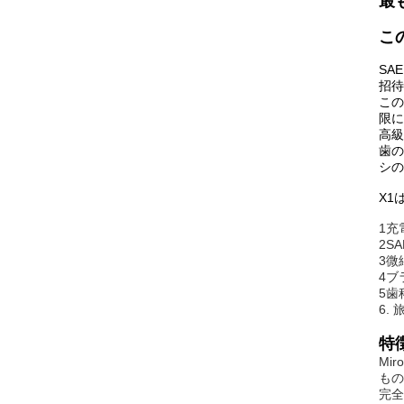
最
こ
SA
招待
この
限に
高級
歯の
シの
X1
1充
2S
3微
4ブ
5歯
6.
特徴
Mi
もの
完全