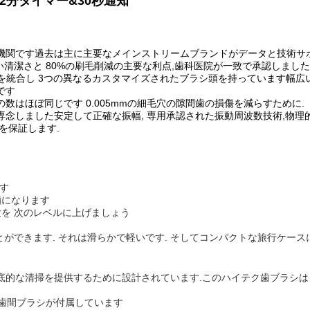
2分タイマー&30秒通知
る国際歯科機関です過去は主に主要なメインストリームブランドがデータと技
い清潔さと 80%の刷毛削減の主要な利点,歯科医院が一致で承認しました
術を統合し 3つの異なるカスタマイズされたブラシ頭を持っています幅広
です
数はほぼ同じです 0.005mmの細毛穴の隙間歯の損傷を減らすために.
専念しました安定して正確な振幅, 専用承認された振動周波数技術,物理
を保証します.
です
顔になります
験を 次のレベルに上げましょう
とができます. それは滑らかで軽いです. そしてコンパクトな旅行ケース
及ぶ徹底的な清掃を提供するために設計されています.このハイテク歯ブラシ
,歯間ブラシが付属しています