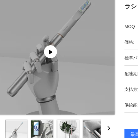
ラシ
MOQ:
価格:
標準パ
配達期
支払方
供給能
最高