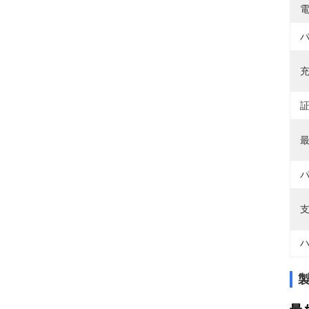
電
バ
充
証
最
パ
支
ハ