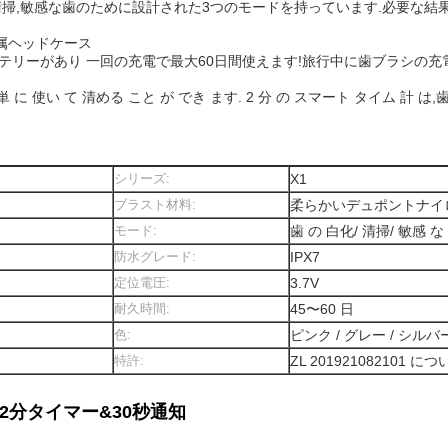
,白化,清掃,敏感な歯のために設計された3つのモードを持っています.必要
属ヘッドケース
テリーがあり 一回の充電で最大60日間使えます!旅行中に歯ブラシの充
簡単 に 使い て 清める こと が でき ます. 2 分 の スマート タイム 計 は
シリーズ:
X1
ブラスト材料:
柔らかいデュポントナイ
モード:
歯 の 白化/ 清掃/ 敏感 な
防水グレード:
IPX7
定位電圧:
3.7V
耐久時間:
45〜60 日
色:
ピンク / グレー / シル
特許:
ZL 201921082101 につ
2分タイマー&30秒通知