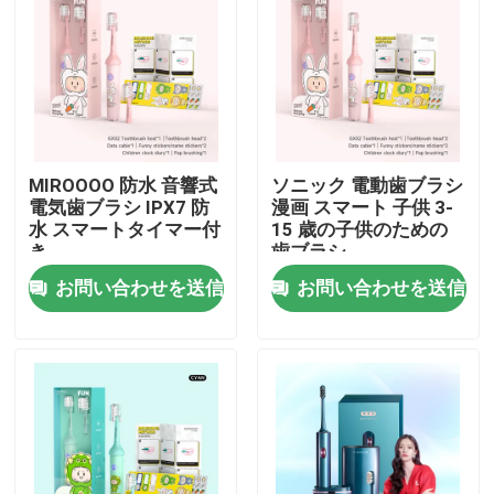
わたしたち に つい て
工場 ツアー
MIROOOO 防水 音響式
ソニック 電動歯ブラシ
品質管理
電気歯ブラシ IPX7 防
漫画 スマート 子供 3-
水 スマートタイマー付
15 歳の子供のための
き
歯ブラシ
連絡 ください
お問い合わせを送信
お問い合わせを送信
引金 を 求め て ください
口頭心配の電動歯ブラシ
防水電動歯ブラシ