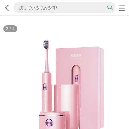
2
/
6