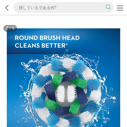
2
/
6