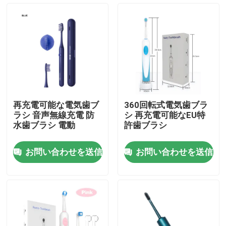
わたしたち に つい て
工場 ツアー
品質管理
再充電可能な電気歯ブ
360回転式電気歯ブラ
ラシ 音声無線充電 防
シ 再充電可能なEU特
連絡 ください
水歯ブラシ 電動
許歯ブラシ
お問い合わせを送信
お問い合わせを送信
引金 を 求め て ください
口頭心配の電動歯ブラシ
防水電動歯ブラシ